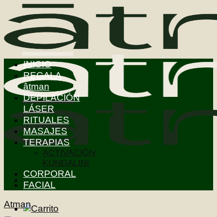
Saltar
al
contenido
INICIO
REGALA
âtman
DEPILACIÓN
LÁSER
RITUALES
MASAJES
TERAPIAS
ACTIVACIÓN
KUNDALINI
CORPORAL
FACIAL
Atman