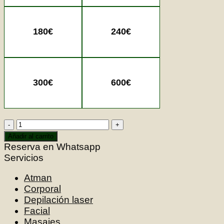
600€
180
€
240
€
300
€
600
€
Bono
Regalo
Añadir al carrito
-
Reserva en Whatsapp
Healthy
Servicios
Box
Atman
Atman
Corporal
cantidad
Depilación laser
Facial
Masajes