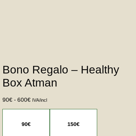
Bono Regalo – Healthy
Box Atman
Rango
90
€
-
600
€
IVA/incl
de
precios:
desde
90
€
150
€
90€
hasta