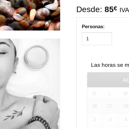
Desde:
85
€
IVA
Personas:
Las horas se 
A
D
L
M
26
27
28
2
3
4