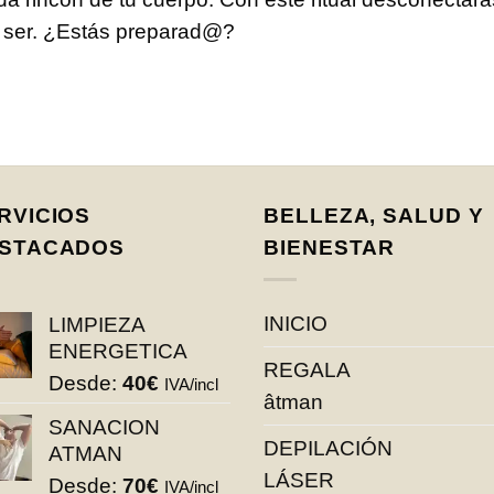
u ser. ¿Estás preparad@?
RVICIOS
BELLEZA, SALUD Y
STACADOS
BIENESTAR
INICIO
LIMPIEZA
ENERGETICA
REGALA
Desde:
40
€
IVA/incl
âtman
SANACION
DEPILACIÓN
ATMAN
LÁSER
Desde:
70
€
IVA/incl