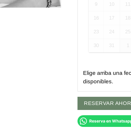
9
10
11
16
17
18
23
24
25
30
31
1
Elige arriba una fe
disponibles.
RESERVAR AHO
Reserva en Whatsap