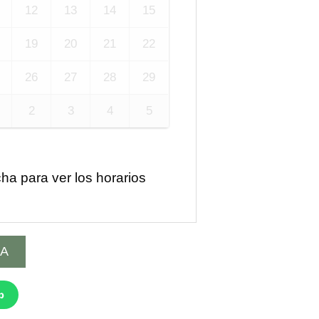
12
13
14
15
19
20
21
22
26
27
28
29
2
3
4
5
cha para ver los horarios
RA
p