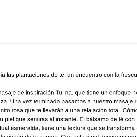
acia las plantaciones de té, un encuentro con la fre
je de inspiración Tui na, que tiene un enfoque hol
abeza. Una vez terminado pasamos a nuestro masaje r
anito rosa que te llevarán a una relajación total. Có
tu piel que sentirás al instante. El bálsamo de té co
 ritual esmeralda, tiene una textura que se transform
cada rincón de tu cuerpo. Con este ritual desconectara