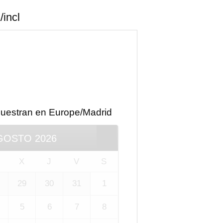
/incl
muestran en
Europe/Madrid
GOSTO
2026
X
J
V
S
29
30
31
1
5
6
7
8